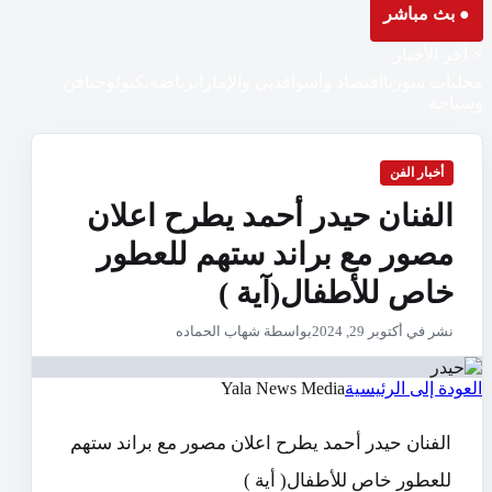
● بث مباشر
⚡ آخر الأخبار
محليات سوريا
اقتصاد وأسواق
دبي والإمارات
رياضة
تكنولوجيا
فن
وسياحة
أخبار الفن
الفنان حيدر أحمد يطرح اعلان
مصور مع براند ستهم للعطور
خاص للأطفال(آية )
نشر في أكتوبر 29, 2024
بواسطة شهاب الحماده
العودة إلى الرئيسية
Yala News Media
الفنان حيدر أحمد يطرح اعلان مصور مع براند ستهم
للعطور خاص للأطفال( أية )