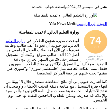
نشر في سبتمبر 23, 2024
بواسطة شهاب الحماده
العودة إلى الرئيسية
Yala News Media
وزارة التعليم العالي: لا تمديد للمفاضلة
74
أوضحت مديرة شؤون الطلاب في
وزارة التعليم
العالي، نور حبوب، أن نحو 12 ألف طالب وطالبة
/ 100
تقدموا حتى الآن لمفاضلات القبول الجامعي من
أصل 120 ألف طالب متوقع. وبيّنت أن التسجيل
نتيجة تحسين
مستمر حتى 26 من الشهر الجاري دون نية
محركات البحث
للتمديد، مع تأكيد أن التسجيل الإلكتروني متاح للطلاب السوريين
فقط، بينما الفئات الخاصة مثل “فلسطيني سوري” و”سوري غير
مقيم” يجب عليهم مراجعة المراكز المخصصة.
كما أشارت حبوب إلى أن نتائج المفاضلة ستصدر خلال 15 يومًا من
انتهاء فترة التسجيل، مع متابعة دقيقة لتجنب الأخطاء. وأوضحت أن
نتائج الاختبارات الخاصة بتخصصات مثل اللغة الإنجليزية والفرنسية
والإعلام قد صدرت، ويمكن للطلاب الناجحين التقدم لها حتى يوم
الخميس.
حبوب دعت الطلاب إلى الاعتماد على التسجيل الشخصي عبر