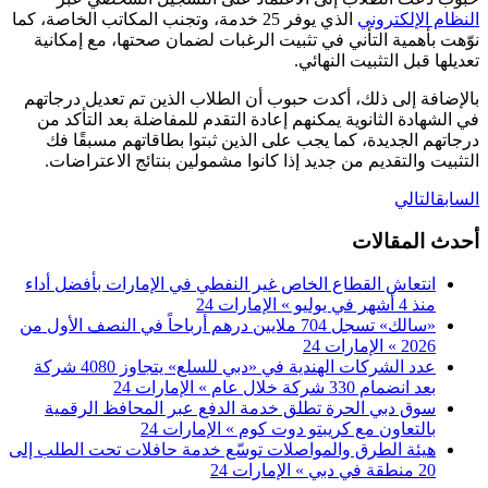
النظام الإلكتروني
الذي يوفر 25 خدمة، وتجنب المكاتب الخاصة، كما
نوّهت بأهمية التأني في تثبيت الرغبات لضمان صحتها، مع إمكانية
تعديلها قبل التثبيت النهائي.
بالإضافة إلى ذلك، أكدت حبوب أن الطلاب الذين تم تعديل درجاتهم
في الشهادة الثانوية يمكنهم إعادة التقدم للمفاضلة بعد التأكد من
درجاتهم الجديدة، كما يجب على الذين ثبتوا بطاقاتهم مسبقًا فك
التثبيت والتقديم من جديد إذا كانوا مشمولين بنتائج الاعتراضات.
السابق
التالي
أحدث المقالات
انتعاش القطاع الخاص غير النفطي في الإمارات بأفضل أداء
منذ 4 أشهر في يوليو » الإمارات 24
«سالك» تسجل 704 ملايين درهم أرباحاً في النصف الأول من
2026 » الإمارات 24
عدد الشركات الهندية في «دبي للسلع» يتجاوز 4080 شركة
بعد انضمام 330 شركة خلال عام » الإمارات 24
سوق دبي الحرة تطلق خدمة الدفع عبر المحافظ الرقمية
بالتعاون مع كريبتو دوت كوم » الإمارات 24
هيئة الطرق والمواصلات توسّع خدمة حافلات تحت الطلب إلى
20 منطقة في دبي » الإمارات 24