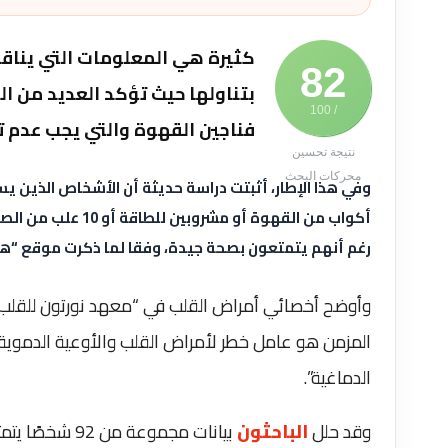
كثيرة هي المعلومات التي يناق
82
بتناولها حيث تؤكد العديد من ا
/ 100
فناجين القهوة والتي يجب عدم ت
نتيجة تحسين
محركات البحث
أكواب من القهوة أو
رغم أنهم يتمتعون بصحة جيدة، وفقا لما ذكرت موقع “هيلث” Health 
وأوضح أخصائي أمراض القلب في “معهد نورتون للقلب و
المزمن هو عامل خطر لأمراض القلب والأوعية الدموية ف
الدماغية”.
وقد حلل
الباحثون