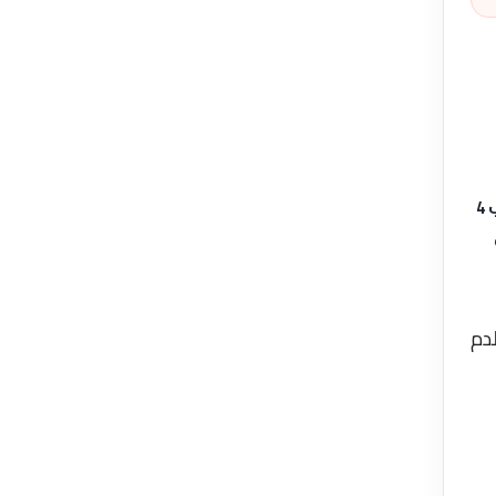
وفي هذا الإطار، أثبتت دراسة حديثة أن الأشخاص الذين يستهلكون أكثر من 400 ملغرام من الكافيين يوميا (وهو ما يعادل شرب 4
دم