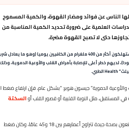
لها الناس عن فوائد ومضار القهوة، والكمية المسموح
لدراسات العلمية على ضرورة تحديد الكمية المناسبة من
جاوزها حتى لا تصبح القهوة مضرة.
 مشروبين للطاقة أو 10 علب من الصودا)، لديهم خطر أعلى للإصابة بأمراض القلب والأوعية الدموية، وذلك
الطبي.
الأوعية الدموية” جيسون هوبر: “بشكل عام، فإن ارتفاع ضغط ال
ي المستقبل، مثل النوبة القلبية أو قصور القلب أو
السكتة
بيانات مجموعة من 92 شخصًا يتمتعون بصحة جيدة تتراوح أعمارهم بين 18 و45 عامًا، وكان ضغط