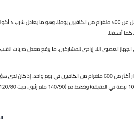
وكان ما يقرب من 20% من المشاركين يشربون ما لا يقل عن 400 ملغرام من الكافيين يو
ى الجهاز العصبي اللا إرادي للمشاركين، ما يرفع معدل ضربات القلب
وكانت النتائج أكثر خطورة بين أولئك الذين شربوا باستمرار أكثر من 600 ملغرام من الكافيين في يوم واحد، إذ كان لدى
المشاركين معدل ضربات قلب مرتفع بشكل ملحوظ (100 نبضة في الدقيقة) وضغط دم (140/90 ملم زئبق، حيث 0
ال