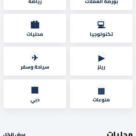
بورصة العملات
رياضة
🏙️
💻
تكنولوجيا
محليات
✈
▶
ريلز
سياحة وسفر
🏢
▦
منوعات
دبي
محليات
عرض الكل