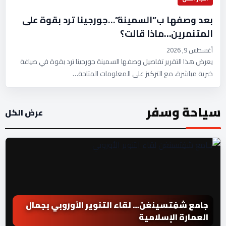
بعد وصفها ب”السمينة”…جورجينا ترد بقوة على
المتنمرين…ماذا قالت؟
أغسطس 9, 2026
يعرض هذا التقرير تفاصيل وصفها السمينة جورجينا ترد بقوة في صياغة
خبرية مباشرة، مع التركيز على المعلومات المتاحة…
سياحة وسفر
عرض الكل
جامع شفِتسينغن… لقاء التنوير الأوروبي بجمال
العمارة الإسلامية