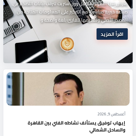
يعرض هذا التقرير تفاصيل وول ستريت تترقب بيانات التضخم في
صياغة خبرية مباشرة، مع التركيز على المعلومات المتاحة من
المصدر الأصلي وتقديمها للقارئ بلغة واضحة و
اقرأ المزيد
أغسطس 9, 2026
إيهاب توفيق يستأنف نشاطه الفني بين القاهرة
والساحل الشمالي