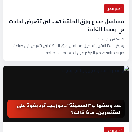
أخبار الفن
مسلسل حب ع ورق الحلقة 41… لين تتعرض لحادث
في وسط الغابة
أغسطس 9, 2026
يعرض هذا التقرير تفاصيل مسلسل ورق الحلقة لين تتعرض في صياغة
خبرية مباشرة، مع التركيز على المعلومات المتاحة…
بعد وصفها ب”السمينة”…جورجينا ترد بقوة على
المتنمرين…ماذا قالت؟
أخبار الفن