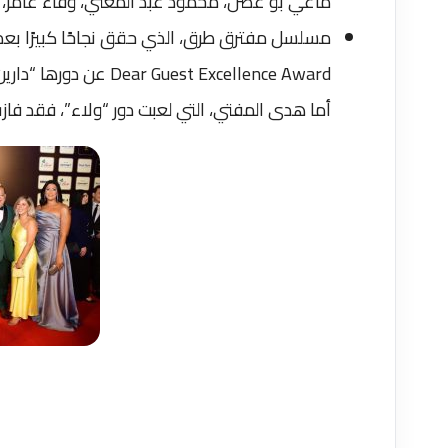
ماغي بو غصن، محمود عبد المغني، وفاء عامر، غا
مسلسل مفترق طرق، الذي حقق نجاحًا كبيرًا بعد
est Excellence Award
أما هدى المفتي، التي لعبت دور “ولاء”، فقد فازت