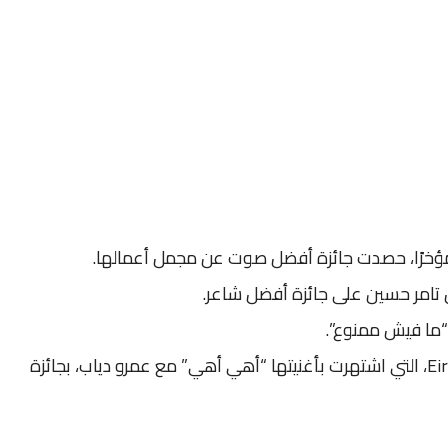
 مؤخرًا، حصدت جائزة أفضل صوت عن مجمل أعمالها.
 تامر حسين على جائزة أفضل شاعر.
ر “ما فيش ممنوع”.
كما تم تكريم الفنانة اليونانية Eirini Papadopoulou، التي اشتهرت بأغنيتها “أهي أهي” مع عمرو دياب، بجائزة