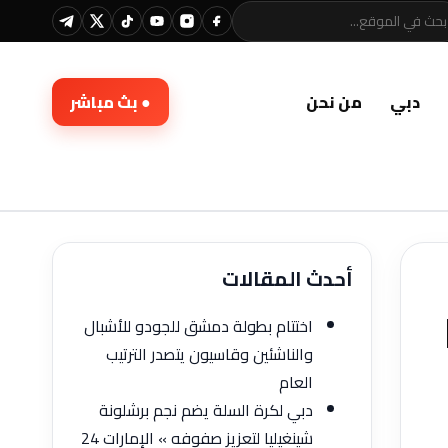
دبي
من نحن
● بث مباشر
أحدث المقالات
D
اختتام بطولة دمشق للجودو للأشبال
والناشئين وقاسيون يتصدر الترتيب
العام
دبي لكرة السلة يضم نجم برشلونة
شينغيليا لتعزيز صفوفه » الإمارات 24