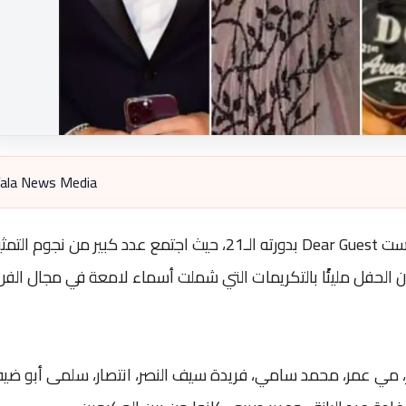
ala News Media
شهدت القاهرة ليلة مميزة في حفل توزيع جوائز دير جيست Dear Guest بدورته الـ21، حيث اجتمع عدد كبير من نجوم ا
ان الحفل مليئًا بالتكريمات التي شملت أسماء لامعة في مجال الفن
هر، مي عمر، محمد سامي، فريدة سيف النصر، انتصار، سلمى أبو ضي