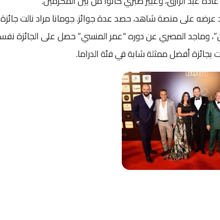
دة عبد الرازق، وعبير صبري كانوا من بين المكرمين.
 عرضه على منصة شاهد، حصد عدة جوائز. جومانا مراد نالت جائزة
Dear Gu عن دورها “دارين”، وماجد المصري عن دوره “عمر المنسي” حصل على الجائزة نفس
 بجائزة أفضل ممثلة شابة في فئة الدراما.